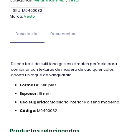
Categorías:
Melaminas y MDF
,
Vesto
SKU:
M0400082
Marca:
Vesto
Descripción
Documentos
Diseño textil de sutil tono gris es el match perfecto para
combinar con texturas de madera de cualquier color,
aporta un toque de vanguardia.
Formato:
6×8 pies
Espesor:
15 mm
Uso sugerido:
Mobiliario interior y diseño moderno.
Código:
M0400082
Productos relacionados