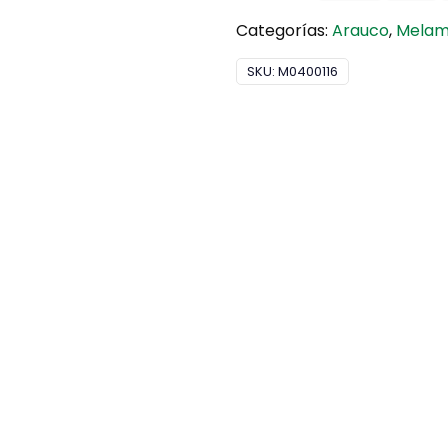
Categorías:
Arauco
,
Melam
SKU:
M0400116