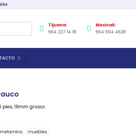
ales
Tijuana:
Mexicali:
664 227 14 18
664 694 4528
TACTO
rauco
pies, 19mm grosor.
melamina
muebles