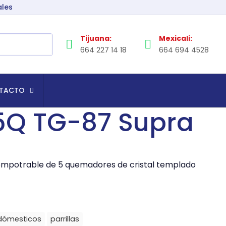
ales
Tijuana:
Mexicali:
664 227 14 18
664 694 4528
TACTO
 5Q TG-87 Supra
empotrable de 5 quemadores de cristal templado
odómesticos
parrillas