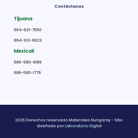
Contáctanos
Tijuana
664-621-7550
664-103-6623
Mexicali
686-580-9189
686-580-1776
2026 Derechos reservado Materiales Nungaray - Sitio
diseñado por
Laboratorio Digital