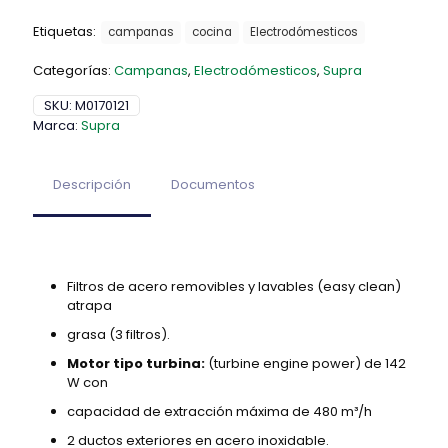
Etiquetas:
campanas
cocina
Electrodómesticos
Categorías:
Campanas
,
Electrodómesticos
,
Supra
SKU:
M0170121
Marca:
Supra
Descripción
Documentos
Filtros de acero removibles y lavables (easy clean)
atrapa
grasa (3 filtros).
Motor tipo turbina:
(turbine engine power) de 142
W con
capacidad de extracción máxima de 480 m³/h
2 ductos exteriores en acero inoxidable.